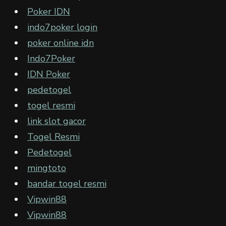
Poker IDN
indo7poker login
poker online idn
Indo7Poker
IDN Poker
pedetogel
togel resmi
link slot gacor
Togel Resmi
Pedetogel
mingtoto
bandar togel resmi
Vipwin88
Vipwin88