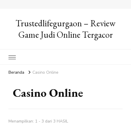
Trustedlifegurgaon – Review
Game Judi Online Tergacor
Beranda
Casino Online
Casino Online
Menampilkan: 1 - 3 dari 3 HASIL