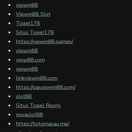
vipwin88
Vipwin88 Slot
Togel178
Situs Togel178
https://vipwin88.games/
vipwin88
vipw88.com
vipwin88
linkvipwin88.com
https://gasvipwin88.com/
slot88
Situs Togel Resmi
novaslot88
https://totomacau.me/