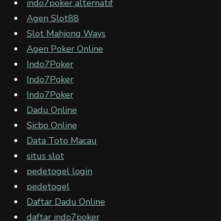
indo7poker alternatif
Agen Slot88
Slot Mahjong Ways
Agen Poker Online
Indo7Poker
Indo7Poker
Indo7Poker
Dadu Online
Sicbo Online
Data Toto Macau
situs slot
pedetogel login
pedetogel
Daftar Dadu Online
daftar indo7poker