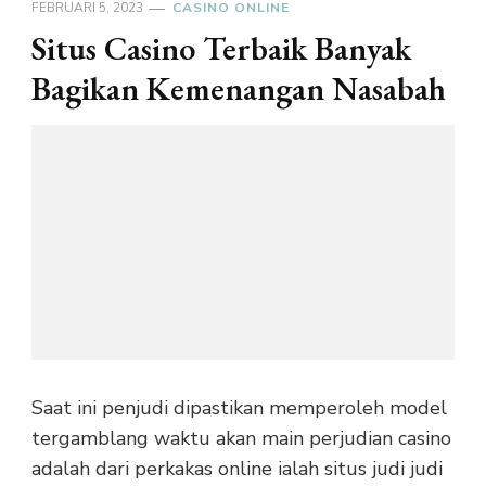
FEBRUARI 5, 2023
CASINO ONLINE
Situs Casino Terbaik Banyak
Bagikan Kemenangan Nasabah
Saat ini penjudi dipastikan memperoleh model
tergamblang waktu akan main perjudian casino
adalah dari perkakas online ialah situs judi judi