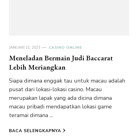
JANUARI 21, 2023
CASINO ONLINE
Meneladan Bermain Judi Baccarat
Lebih Meriangkan
Siapa dimana enggak tau untuk macau adalah
pusat dari lokasi-lokasi casino. Macau
merupakan lapak yang ada dicina dimana
macau pribadi mendapatkan lokasi game
teramai dimana …
BACA SELENGKAPNYA