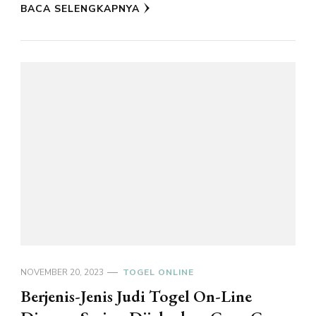
BACA SELENGKAPNYA
NOVEMBER 20, 2023
TOGEL ONLINE
Berjenis-Jenis Judi Togel On-Line