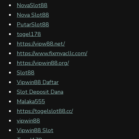
NovaSlot88
Nova Slot88
PutarSlot88
togel178
https://vipw88.net/
https://www.fixmyacllc.com/
https://vipwin88.org/
Slot88
Vipwin88 Daftar
Slot Deposit Dana
Malaka555
https://togelslot88.cc/
vipwin88
Vipwin88 Slot