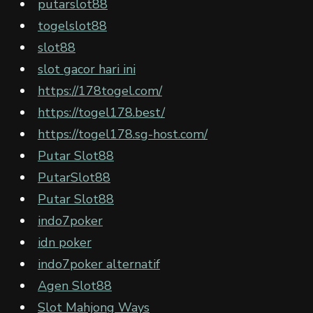
putarslot88
togelslot88
slot88
slot gacor hari ini
https://178togel.com/
https://togel178.best/
https://togel178.sg-host.com/
Putar Slot88
PutarSlot88
Putar Slot88
indo7poker
idn poker
indo7poker alternatif
Agen Slot88
Slot Mahjong Ways