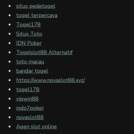
situs pedetogel
togel terpercaya
Togel178
Situs Toto
IDN Poker
Togelslot88 Alternatif
toto macau
bandar togel
https://www.novaslot88.xyz/
togel178
vipwin88
indo7poker
novaslot88
Agen slot online