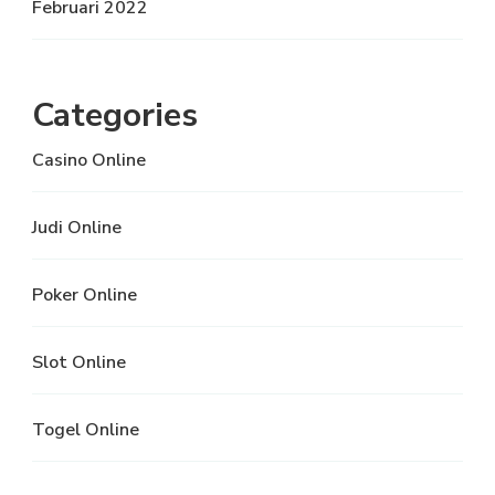
Februari 2022
Categories
Casino Online
Judi Online
Poker Online
Slot Online
Togel Online