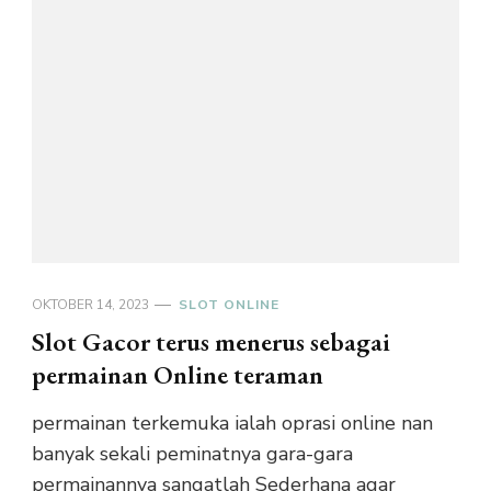
OKTOBER 14, 2023
SLOT ONLINE
Slot Gacor terus menerus sebagai
permainan Online teraman
permainan terkemuka ialah oprasi online nan
banyak sekali peminatnya gara-gara
permainannya sangatlah Sederhana agar