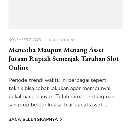
NOVEMBER 7, 2023
SLOT ONLINE
Mencoba Maupun Menang Asset
Jutaan Rupiah Semenjak Taruhan Slot
Online
Periode trendi waktu ini berbagai seperti
teknik bisa sobat lakukan agar mempunyai
bekal nang banyak. Telah ramai tentang nan
sanggup bettor kuasai biar dapat asset. …
BACA SELENGKAPNYA