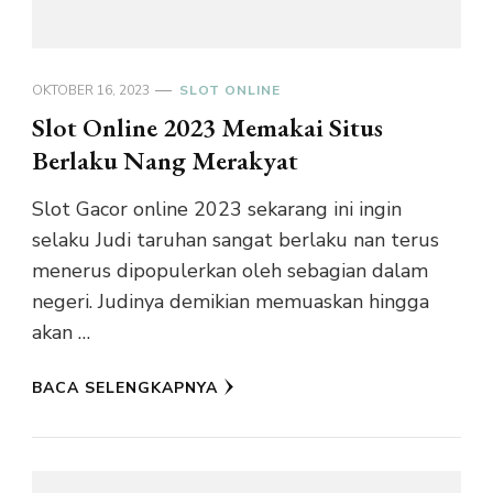
OKTOBER 16, 2023
SLOT ONLINE
Slot Online 2023 Memakai Situs
Berlaku Nang Merakyat
Slot Gacor online 2023 sekarang ini ingin
selaku Judi taruhan sangat berlaku nan terus
menerus dipopulerkan oleh sebagian dalam
negeri. Judinya demikian memuaskan hingga
akan …
BACA SELENGKAPNYA