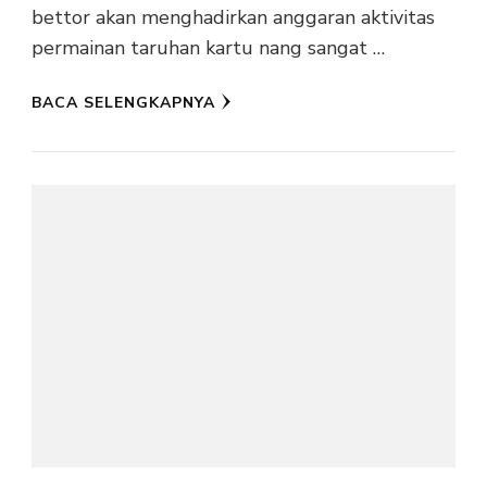
bettor akan menghadirkan anggaran aktivitas
permainan taruhan kartu nang sangat …
BACA SELENGKAPNYA