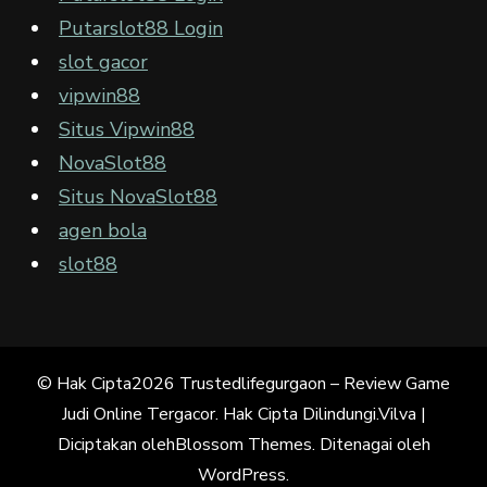
Putarslot88 Login
slot gacor
vipwin88
Situs Vipwin88
NovaSlot88
Situs NovaSlot88
agen bola
slot88
© Hak Cipta2026
Trustedlifegurgaon – Review Game
Judi Online Tergacor
. Hak Cipta Dilindungi.
Vilva |
Diciptakan oleh
Blossom Themes
. Ditenagai oleh
WordPress
.