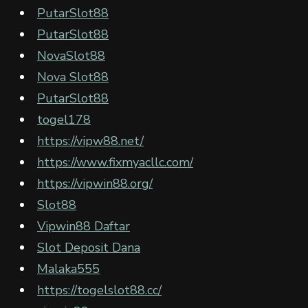
PutarSlot88
PutarSlot88
NovaSlot88
Nova Slot88
PutarSlot88
togel178
https://vipw88.net/
https://www.fixmyacllc.com/
https://vipwin88.org/
Slot88
Vipwin88 Daftar
Slot Deposit Dana
Malaka555
https://togelslot88.cc/