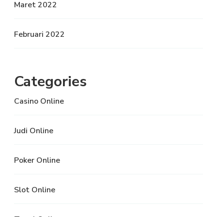
Maret 2022
Februari 2022
Categories
Casino Online
Judi Online
Poker Online
Slot Online