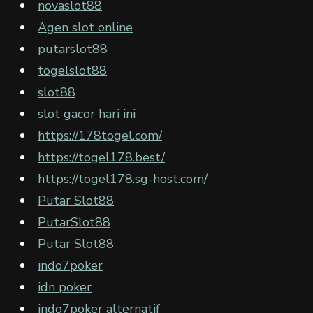
novaslot88
Agen slot online
putarslot88
togelslot88
slot88
slot gacor hari ini
https://178togel.com/
https://togel178.best/
https://togel178.sg-host.com/
Putar Slot88
PutarSlot88
Putar Slot88
indo7poker
idn poker
indo7poker alternatif