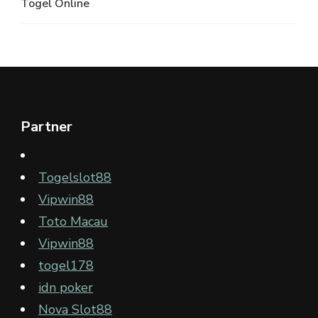
Togel Online
Partner
Togelslot88
Vipwin88
Toto Macau
Vipwin88
togel178
idn poker
Nova Slot88