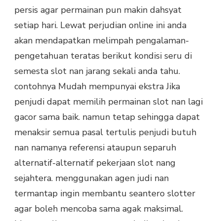
persis agar permainan pun makin dahsyat
setiap hari. Lewat perjudian online ini anda
akan mendapatkan melimpah pengalaman-
pengetahuan teratas berikut kondisi seru di
semesta slot nan jarang sekali anda tahu.
contohnya Mudah mempunyai ekstra Jika
penjudi dapat memilih permainan slot nan lagi
gacor sama baik. namun tetap sehingga dapat
menaksir semua pasal tertulis penjudi butuh
nan namanya referensi ataupun separuh
alternatif-alternatif pekerjaan slot nang
sejahtera. menggunakan agen judi nan
termantap ingin membantu seantero slotter
agar boleh mencoba sama agak maksimal.