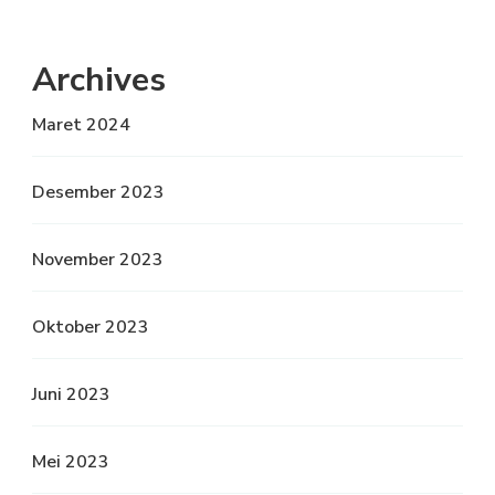
Archives
Maret 2024
Desember 2023
November 2023
Oktober 2023
Juni 2023
Mei 2023