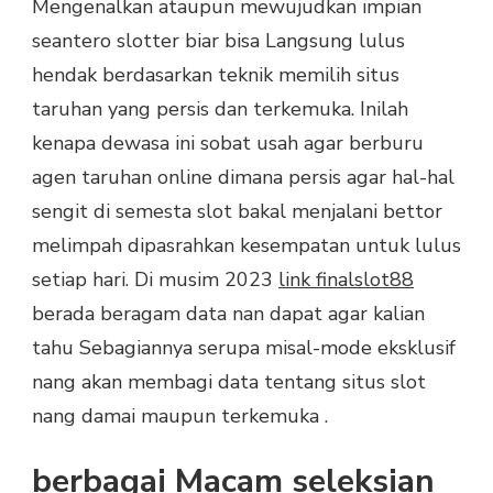
Mengenalkan ataupun mewujudkan impian
seantero slotter biar bisa Langsung lulus
hendak berdasarkan teknik memilih situs
taruhan yang persis dan terkemuka. Inilah
kenapa dewasa ini sobat usah agar berburu
agen taruhan online dimana persis agar hal-hal
sengit di semesta slot bakal menjalani bettor
melimpah dipasrahkan kesempatan untuk lulus
setiap hari. Di musim 2023
link finalslot88
berada beragam data nan dapat agar kalian
tahu Sebagiannya serupa misal-mode eksklusif
nang akan membagi data tentang situs slot
nang damai maupun terkemuka .
berbagai Macam seleksian