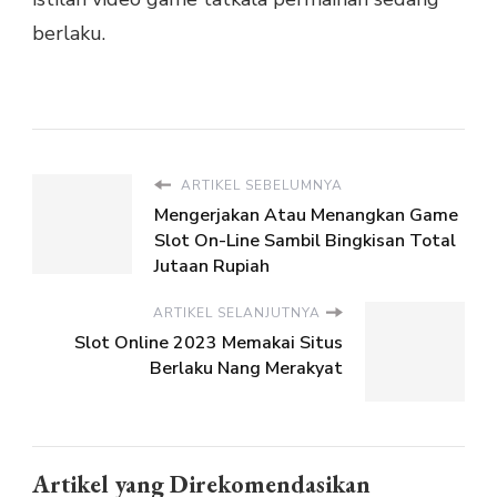
berlaku.
ARTIKEL SEBELUMNYA
Mengerjakan Atau Menangkan Game
Slot On-Line Sambil Bingkisan Total
Jutaan Rupiah
ARTIKEL SELANJUTNYA
Slot Online 2023 Memakai Situs
Berlaku Nang Merakyat
Artikel yang Direkomendasikan