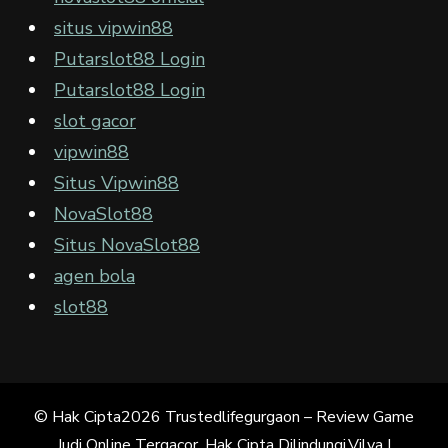
situs vipwin88
Putarslot88 Login
Putarslot88 Login
slot gacor
vipwin88
Situs Vipwin88
NovaSlot88
Situs NovaSlot88
agen bola
slot88
© Hak Cipta2026
Trustedlifegurgaon – Review Game
Judi Online Tergacor
. Hak Cipta Dilindungi.
Vilva |