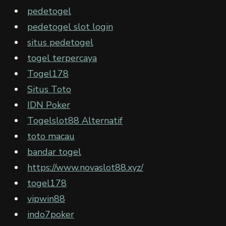
pedetogel
pedetogel slot login
situs pedetogel
togel terpercaya
Togel178
Situs Toto
IDN Poker
Togelslot88 Alternatif
toto macau
bandar togel
https://www.novaslot88.xyz/
togel178
vipwin88
indo7poker