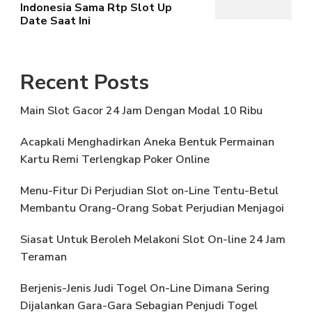
Indonesia Sama Rtp Slot Up
Date Saat Ini
Recent Posts
Main Slot Gacor 24 Jam Dengan Modal 10 Ribu
Acapkali Menghadirkan Aneka Bentuk Permainan
Kartu Remi Terlengkap Poker Online
Menu-Fitur Di Perjudian Slot on-Line Tentu-Betul
Membantu Orang-Orang Sobat Perjudian Menjagoi
Siasat Untuk Beroleh Melakoni Slot On-line 24 Jam
Teraman
Berjenis-Jenis Judi Togel On-Line Dimana Sering
Dijalankan Gara-Gara Sebagian Penjudi Togel