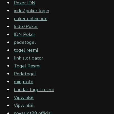
Poker IDN
indo7poker login
poker online idn
Indo7Poker
IDN Poker
pedetogel
togel resmi
link slot gacor
Togel Resmi
Pedetogel
mingtoto
bandar togel resmi
Vipwin88
Vipwin88
novaslot88 official