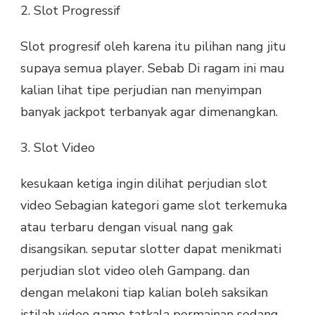
2. Slot Progressif
Slot progresif oleh karena itu pilihan nang jitu
supaya semua player. Sebab Di ragam ini mau
kalian lihat tipe perjudian nan menyimpan
banyak jackpot terbanyak agar dimenangkan.
3. Slot Video
kesukaan ketiga ingin dilihat perjudian slot
video Sebagian kategori game slot terkemuka
atau terbaru dengan visual nang gak
disangsikan. seputar slotter dapat menikmati
perjudian slot video oleh Gampang. dan
dengan melakoni tiap kalian boleh saksikan
istilah video game tatkala permainan sedang