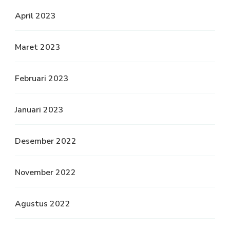
April 2023
Maret 2023
Februari 2023
Januari 2023
Desember 2022
November 2022
Agustus 2022