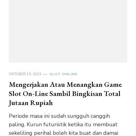
OKTOBER 10, 2023
SLOT ONLINE
Mengerjakan Atau Menangkan Game
Slot On-Line Sambil Bingkisan Total
Jutaan Rupiah
Periode masa ini sudah sungguh canggih
paling. Kurun futuristik ketika itu membuat
sekeliling perihal boleh kita buat dan damai