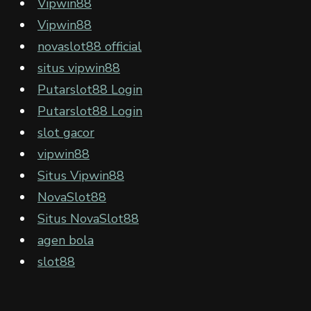
Vipwin88
Vipwin88
novaslot88 official
situs vipwin88
Putarslot88 Login
Putarslot88 Login
slot gacor
vipwin88
Situs Vipwin88
NovaSlot88
Situs NovaSlot88
agen bola
slot88