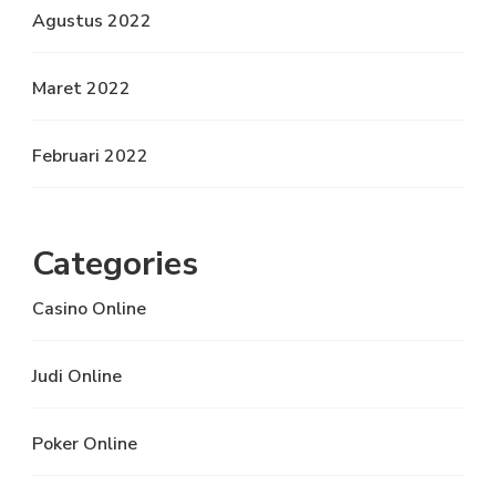
Agustus 2022
Maret 2022
Februari 2022
Categories
Casino Online
Judi Online
Poker Online