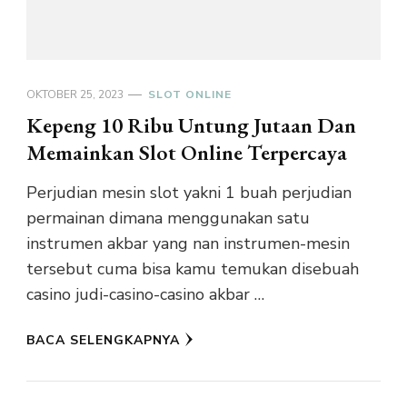
OKTOBER 25, 2023
SLOT ONLINE
Kepeng 10 Ribu Untung Jutaan Dan
Memainkan Slot Online Terpercaya
Perjudian mesin slot yakni 1 buah perjudian
permainan dimana menggunakan satu
instrumen akbar yang nan instrumen-mesin
tersebut cuma bisa kamu temukan disebuah
casino judi-casino-casino akbar …
BACA SELENGKAPNYA