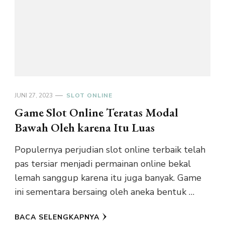
JUNI 27, 2023
SLOT ONLINE
Game Slot Online Teratas Modal
Bawah Oleh karena Itu Luas
Populernya perjudian slot online terbaik telah
pas tersiar menjadi permainan online bekal
lemah sanggup karena itu juga banyak. Game
ini sementara bersaing oleh aneka bentuk …
BACA SELENGKAPNYA