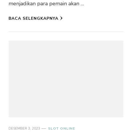
menjadikan para pemain akan …
BACA SELENGKAPNYA
DESEMBER 3, 2023
SLOT ONLINE