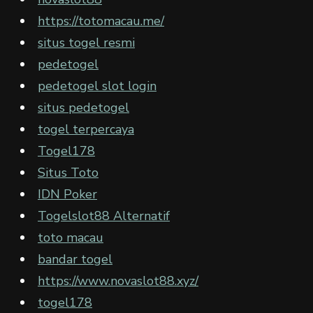
https://totomacau.me/
situs togel resmi
pedetogel
pedetogel slot login
situs pedetogel
togel terpercaya
Togel178
Situs Toto
IDN Poker
Togelslot88 Alternatif
toto macau
bandar togel
https://www.novaslot88.xyz/
togel178