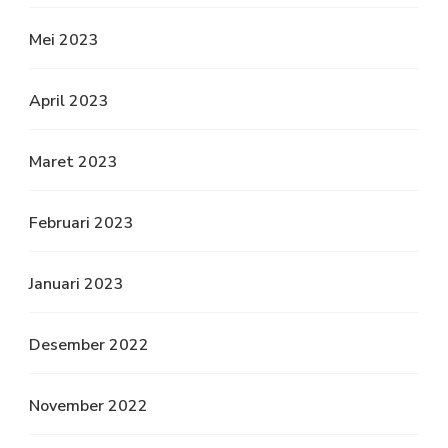
Mei 2023
April 2023
Maret 2023
Februari 2023
Januari 2023
Desember 2022
November 2022