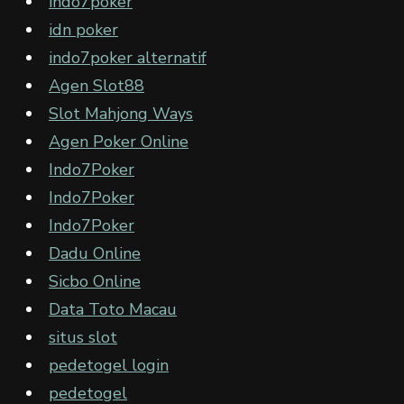
indo7poker
idn poker
indo7poker alternatif
Agen Slot88
Slot Mahjong Ways
Agen Poker Online
Indo7Poker
Indo7Poker
Indo7Poker
Dadu Online
Sicbo Online
Data Toto Macau
situs slot
pedetogel login
pedetogel