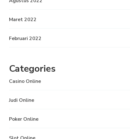
Agustus 2022
Maret 2022
Februari 2022
Categories
Casino Online
Judi Online
Poker Online
Slot Online