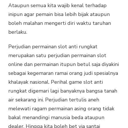
Ataupun semua kita wajib kenal terhadap
inipun agar pemain bisa lebih bijak ataupun
boleh malahan mengerti diri waktu taruhan
berlaku.
Perjudian permainan slot anti rungkat
merupakan satu perjudian permainan slot
online dan permainan itupun betul saja diyakini
sebagai kegemaran ramai orang judi spesialnya
khalayak nasional. Perihal game slot anti
rungkat digemari lagi banyaknya bangsa tanah
air sekarang ini. Perjudian tertulis aneh
melewati ragam permainan asing orang tidak
bakal menandingi manusia beda ataupun
dealer. Hingga kita boleh bet via santai