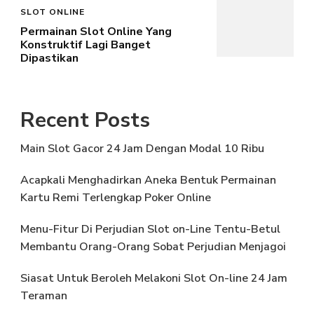
SLOT ONLINE
Permainan Slot Online Yang
Konstruktif Lagi Banget
Dipastikan
Recent Posts
Main Slot Gacor 24 Jam Dengan Modal 10 Ribu
Acapkali Menghadirkan Aneka Bentuk Permainan
Kartu Remi Terlengkap Poker Online
Menu-Fitur Di Perjudian Slot on-Line Tentu-Betul
Membantu Orang-Orang Sobat Perjudian Menjagoi
Siasat Untuk Beroleh Melakoni Slot On-line 24 Jam
Teraman