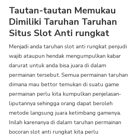
Tautan-tautan Memukau
Dimiliki Taruhan Taruhan
Situs Slot Anti rungkat
Menjadi anda taruhan slot anti rungkat penjudi
wajib ataupun hendak mengumpulkan kabar
darurat untuk anda bisa juara di dalam
permainan tersebut. Semua permainan taruhan
dimana mau bettor temukan di suatu game
permainan perlu kita kumpulkan penjelasan-
liputannya sehingga orang dapat beroleh
metode langsung juara ketimbang gamenya.
Inilah karenanya di dalam taruhan permainan
bocoran slot anti rungkat kita perlu