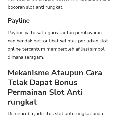
bocoran slot anti rungkat.
Payline
Payline yaitu satu garis tautan pembayaran
nan hendak bettor lihat selintas perjudian slot
online tercantum memperoleh afiliasi simbol
dimana seragam.
Mekanisme Ataupun Cara
Telak Dapat Bonus
Permainan Slot Anti
rungkat
Di mencoba judi situs slot anti rungkat anda