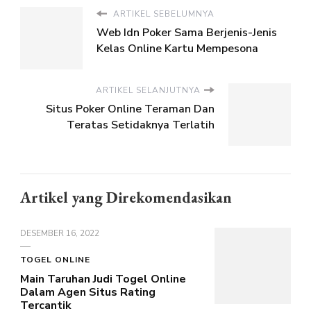
ARTIKEL SEBELUMNYA
Web Idn Poker Sama Berjenis-Jenis
Kelas Online Kartu Mempesona
ARTIKEL SELANJUTNYA
Situs Poker Online Teraman Dan
Teratas Setidaknya Terlatih
Artikel yang Direkomendasikan
DESEMBER 16, 2022
TOGEL ONLINE
Main Taruhan Judi Togel Online
Dalam Agen Situs Rating
Tercantik