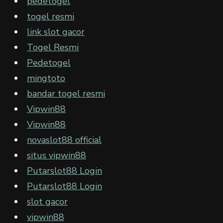
pedetogel
togel resmi
link slot gacor
Togel Resmi
Pedetogel
mingtoto
bandar togel resmi
Vipwin88
Vipwin88
novaslot88 official
situs vipwin88
Putarslot88 Login
Putarslot88 Login
slot gacor
vipwin88