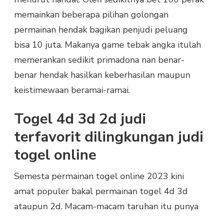
memainkan beberapa pilihan golongan
permainan hendak bagikan penjudi peluang
bisa 10 juta. Makanya game tebak angka itulah
memerankan sedikit primadona nan benar-
benar hendak hasilkan keberhasilan maupun
keistimewaan beramai-ramai.
Togel 4d 3d 2d judi
terfavorit dilingkungan judi
togel online
Semesta permainan togel online 2023 kini
amat populer bakal permainan togel 4d 3d
ataupun 2d. Macam-macam taruhan itu punya