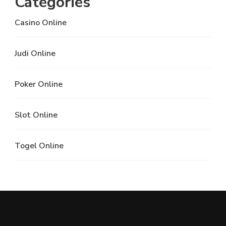
Categories
Casino Online
Judi Online
Poker Online
Slot Online
Togel Online