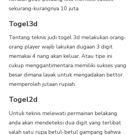
sekurang-kurangnya 10 juta.
Togel3d
Tentang teknis judi togel 3d melakukan orang-
orang player wajib lakukan dugaan 3 digit
memakai 4 nang akan keluar. Atau tipe ini
cukup menggantimentara memiliki sukses yang
besar dimana layak untuk mengadakan bettor
memperoleh jutaan rupiah.
Togel2d
Untuk teknis melewati permainan belakang
anda akan mendeteksi dua digit yang terlibat
salah satu rupa betul-betul gampang bahwa