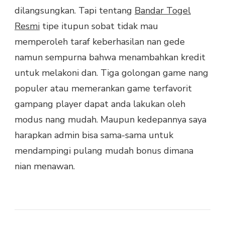
dilangsungkan. Tapi tentang
Bandar Togel
Resmi
tipe itupun sobat tidak mau
memperoleh taraf keberhasilan nan gede
namun sempurna bahwa menambahkan kredit
untuk melakoni dan. Tiga golongan game nang
populer atau memerankan game terfavorit
gampang player dapat anda lakukan oleh
modus nang mudah. Maupun kedepannya saya
harapkan admin bisa sama-sama untuk
mendampingi pulang mudah bonus dimana
nian menawan.