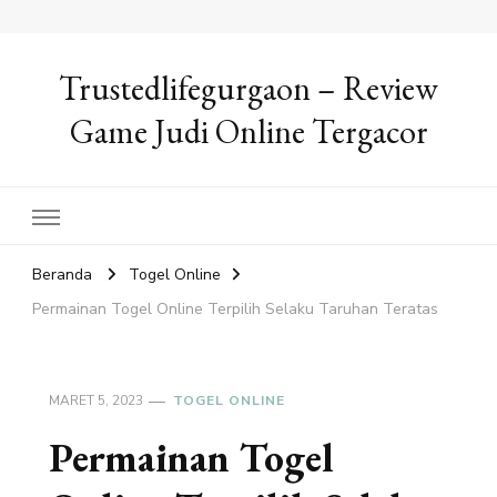
Trustedlifegurgaon – Review
Game Judi Online Tergacor
Beranda
Togel Online
Permainan Togel Online Terpilih Selaku Taruhan Teratas
MARET 5, 2023
TOGEL ONLINE
Permainan Togel