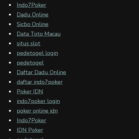
Indo7Poker
Dadu Online
Sicbo Online
Data Toto Macau
situs slot
pedetogel login
pedetogel
Daftar Dadu Online
daftar indo7poker
Poker IDN
indo7poker login
poker online idn
Indo7Poker
IDN Poker