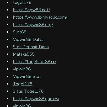
togel178
https://vipw88.net/
https://www.fixmyacllc.com/
https://vipwin88.org/
Slot88
Vipwin88 Daftar
Slot Deposit Dana
Malaka555
https://togelslot88.cc/
vipwin88
Vipwin88 Slot
Togel178
Situs Togel178
https://vipwin88.games/
vipwin88