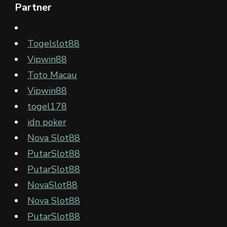
Partner
Togelslot88
Vipwin88
Toto Macau
Vipwin88
togel178
idn poker
Nova Slot88
PutarSlot88
PutarSlot88
NovaSlot88
Nova Slot88
PutarSlot88