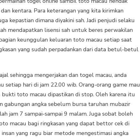
permainan togel online sambil toto macau hendak
an kentara. Para keterangan yang kita kirimkan
ga kepastian dimana diyakini sah. Jadi penjudi selaku
ah mendapatkan lisensi sah untuk beres perwakilan
bagian keunggulan keluaran toto macau setiap saat
gkasan yang sudah perpadankan dari data betul-betul
jal sehingga mengerjakan dan togel macau, anda
u setiap hari di jam 22.00 wib. Orang-orang game mau
 bukti toto macau dipastikan di stop. Oleh karena itu
an gabungan angka sebelum bursa taruhan mubazir
lah jam 7 sampai-sampai 9 malam. Juga sobat boleh
toto macau bagi ringkasan yang dapat bettor cek di
n insan yang ragu biar metode mengestimasi angka