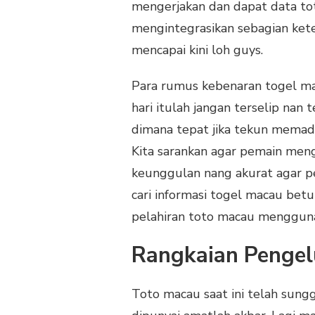
mengerjakan dan dapat data tot
mengintegrasikan sebagian kete
mencapai kini loh guys.
Para rumus kebenaran togel ma
hari itulah jangan terselip n
dimana tepat jika tekun memaduk
Kita sarankan agar pemain men
keunggulan nang akurat agar p
cari informasi togel macau betu
pelahiran toto macau mengguna
Rangkaian Pengel
Toto macau saat ini telah sung