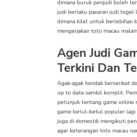
dimana buruk penjudi boleh t
judi berlaku pasaran judi togel
dimana kilat untuk berlebihan 
mengerjakan toto macau malam in
Agen Judi Ga
Terkini Dan T
Agak-agak hendak berserikat d
up to date sambil komplit. Pe
petunjuk tentang game online 
game betul-betul populer lagi
juga di domestik mengikuti pen
agar keterangan toto macau nan 