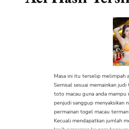
Masa ini itu terselip melimpah 
Semisal sesuai memainkan judi
toto macau guna anda mampu m
penjudi sanggup menyaksikan n
permainan togel macau termanta
Kecuali mendapatkan jumlah me