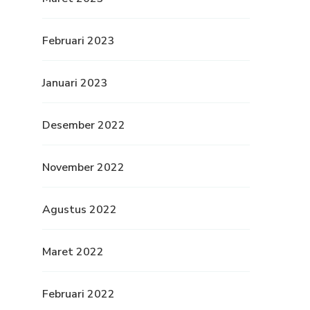
Februari 2023
Januari 2023
Desember 2022
November 2022
Agustus 2022
Maret 2022
Februari 2022