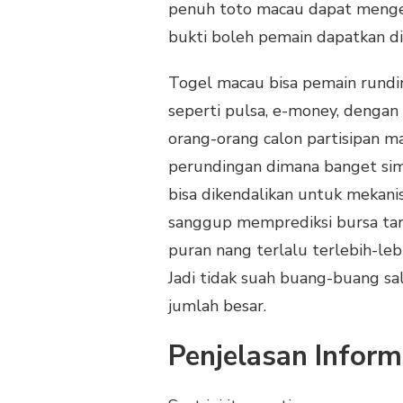
penuh toto macau dapat menged
bukti boleh pemain dapatkan di
Togel macau bisa pemain rund
seperti pulsa, e-money, dengan 
orang-orang calon partisipan 
perundingan dimana banget si
bisa dikendalikan untuk mekan
sanggup memprediksi bursa tar
puran nang terlalu terlebih-le
Jadi tidak suah buang-buang s
jumlah besar.
Penjelasan Infor