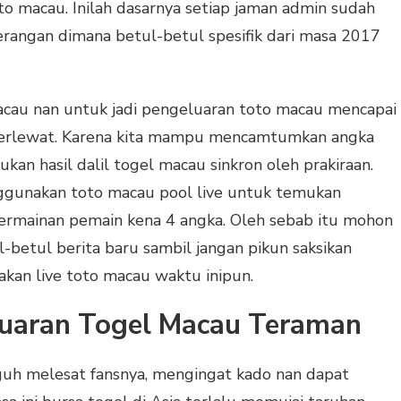
o macau. Inilah dasarnya setiap jaman admin sudah
rangan dimana betul-betul spesifik dari masa 2017
cau nan untuk jadi pengeluaran toto macau mencapai
an terlewat. Karena kita mampu mencamtumkan angka
an hasil dalil togel macau sinkron oleh prakiraan.
ggunakan toto macau pool live untuk temukan
ermainan pemain kena 4 angka. Oleh sebab itu mohon
l-betul berita baru sambil jangan pikun saksikan
kan live toto macau waktu inipun.
uaran Togel Macau Teraman
guh melesat fansnya, mengingat kado nan dapat