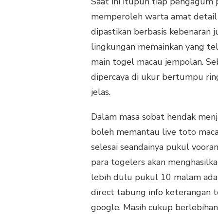
Saat ini itupun tiap pengagum 
memperoleh warta amat detail d
dipastikan berbasis kebenaran ju
lingkungan memainkan yang tel
main togel macau jempolan. Se
dipercaya di ukur bertumpu rin
jelas.
Dalam masa sobat hendak menja
boleh memantau live toto maca
selesai seandainya pukul vooran
para togelers akan menghasilk
lebih dulu pukul 10 malam ada
direct tabung info keterangan 
google. Masih cukup berlebiha