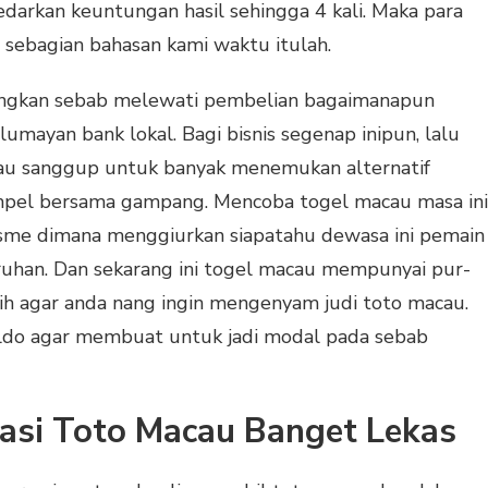
arkan keuntungan hasil sehingga 4 kali. Maka para
 sebagian bahasan kami waktu itulah.
ingkan sebab melewati pembelian bagaimanapun
lumayan bank lokal. Bagi bisnis segenap inipun, lalu
mau sanggup untuk banyak menemukan alternatif
mpel bersama gampang. Mencoba togel macau masa ini
isme dimana menggiurkan siapatahu dewasa ini pemain
uhan. Dan sekarang ini togel macau mempunyai pur-
bih agar anda nang ingin mengenyam judi toto macau.
aldo agar membuat untuk jadi modal pada sebab
masi Toto Macau Banget Lekas